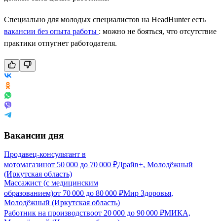
Специально для молодых специалистов на HeadHunter есть
вакансии без опыта работы
: можно не бояться, что отсутствие
практики отпугнет работодателя.
Вакансии дня
Продавец-консультант в
мотомагазин
от
50 000
до
70 000
₽
Драйв+, Молодёжный
(Иркутская область)
Массажист (с медицинским
образованием)
от
70 000
до
80 000
₽
Мир Здоровья,
Молодёжный (Иркутская область)
Работник на производство
от
20 000
до
90 000
₽
МИКА,