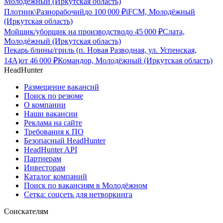
Молодёжный (Иркутская область)
Плотник\Разнорабочий
до
100 000
₽
iFCM, Молодёжный
(Иркутская область)
Мойщик/уборщик на производство
до
45 000
₽
Слата,
Молодёжный (Иркутская область)
Пекарь блины/гриль (п. Новая Разводная, ул. Успенская,
14А)
от
46 000
₽
Командор, Молодёжный (Иркутская область)
HeadHunter
Размещение вакансий
Поиск по резюме
О компании
Наши вакансии
Реклама на сайте
Требования к ПО
Безопасный HeadHunter
HeadHunter API
Партнерам
Инвесторам
Каталог компаний
Поиск по вакансиям в Молодёжном
Сетка: соцсеть для нетворкинга
Соискателям