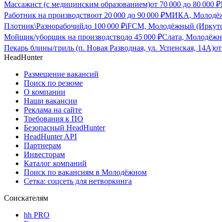
Массажист (с медицинским образованием)
от
70 000
до
80 000
₽
Работник на производство
от
20 000
до
90 000
₽
МИКА, Молодёжн
Плотник\Разнорабочий
до
100 000
₽
iFCM, Молодёжный (Иркутс
Мойщик/уборщик на производство
до
45 000
₽
Слата, Молодёжн
Пекарь блины/гриль (п. Новая Разводная, ул. Успенская, 14А)
о
HeadHunter
Размещение вакансий
Поиск по резюме
О компании
Наши вакансии
Реклама на сайте
Требования к ПО
Безопасный HeadHunter
HeadHunter API
Партнерам
Инвесторам
Каталог компаний
Поиск по вакансиям в Молодёжном
Сетка: соцсеть для нетворкинга
Соискателям
hh PRO