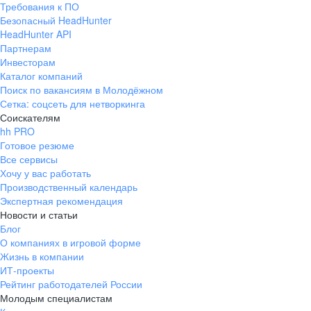
Требования к ПО
pr@ural.hh.ru
Безопасный HeadHunter
HeadHunter API
Краснодар
Партнерам
Инвесторам
ул. Янковского, д. 169, 7 этаж,
Каталог компаний
706 каб.
Поиск по вакансиям в Молодёжном
+7 861 205-55-57
Сетка: соцсеть для нетворкинга
pr@krd.hh.ru
Соискателям
hh PRO
Готовое резюме
Владивосток
Все сервисы
пер. Ланинский д. 4, офис 3.4
Хочу у вас работать
Производственный календарь
+7 423 202-33-28
Экспертная рекомендация
pr@dv.hh.ru
Новости и статьи
Блог
Новосибирск
О компаниях в игровой форме
Жизнь в компании
ул. Большевистская, д. 35,
ИТ-проекты
помещение 21
Рейтинг работодателей России
+7 383 207-94-64
Молодым специалистам