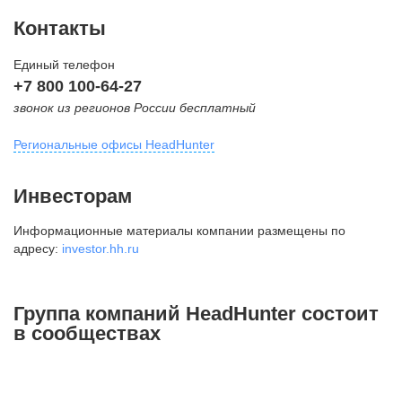
Контакты
Единый телефон
+7 800 100-64-27
звонок из регионов России бесплатный
Региональные офисы HeadHunter
Москва
Инвесторам
внутригородская территория
Информационные материалы компании размещены по
Муниципальный округ Тверской,
адресу:
investor.hh.ru
2-я Брестская ул., д. 48,
помещение 25
+7 495 974-64-27
Группа компаний HeadHunter состоит
+7 495 980-64-27
в сообществах
+7 495 134-92-24
press@hh.ru