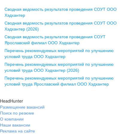
Сводная ведомость результатов проведения СОУТ ООО
Воронеж
Хэдхантер
Сводная ведомость результатов проведения СОУТ ООО
ул. Комиссаржевской, д. 10,
Хэдхантер (2026)
офис 1212
Сводная ведомость результатов проведения СОУТ
+7 473 280-05-05
Ярославский филиал ООО Хэдхантер
pr@vrn.hh.ru
Перечень рекомендуемых мероприятий по улучшению
условий труда ООО Хэдхантер
Казань
Перечень рекомендуемых мероприятий по улучшению
ул. Спартаковская, д. 2А, этаж 3,
условий труда ООО Хэдхантер (2026)
помещение 15
Перечень рекомендуемых мероприятий по улучшению
условий труда Ярославский филиал ООО Хэдхантер
+7 843 212-12-50
pr@kzn.hh.ru
HeadHunter
Размещение вакансий
Екатеринбург
Поиск по резюме
ул. Боевых Дружин, стр. 20,
О компании
5 этаж, офис 505, 521
Наши вакансии
Реклама на сайте
+7 343 226-79-99