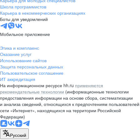
Карьера для молодых специалистов
pr@nsk.hh.ru
Школа программистов
Карьера в некоммерческих организациях
Минск
Боты для уведомлений
пр-т Дзержинского, д. 57,
10 этаж, помещение 45-1
Мобильное приложение
+375 (17)
336-03-02
Этика и комплаенс
pr@rabota.by
Оказание услуг
Использование сайтов
Алматы
Защита персональных данных
Пользовательское соглашение
пр. Абая, д. 151, БЦ Алатау,
ИТ аккредитация
12 этаж, офис 1209
На информационном ресурсе hh.ru
применяются
+7 727 232-13-13
рекомендательные технологии
(информационные технологии
pr@headhunter.com.kz
предоставления информации на основе сбора, систематизации
и анализа сведений, относящихся к предпочтениям пользователей
сети «Интернет», находящихся на территории Российской
Федерации)
Русский