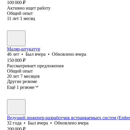
100 000
₽
Активно ищет работу
Общий опыт
11
лет
1
месяц
Маляр-штукатур
46
лет
•
Был
вчера
•
Обновлено
вчера
150 000
₽
Рассматривает предложения
Общий опыт
20
лет
7
месяцев
Другие резюме
Ещё 1 резюме
Ведущий инженер-разработчик встраиваемыех систем (Embedd
32
года
•
Был
вчера
•
Обновлено
вчера
200 000
₽